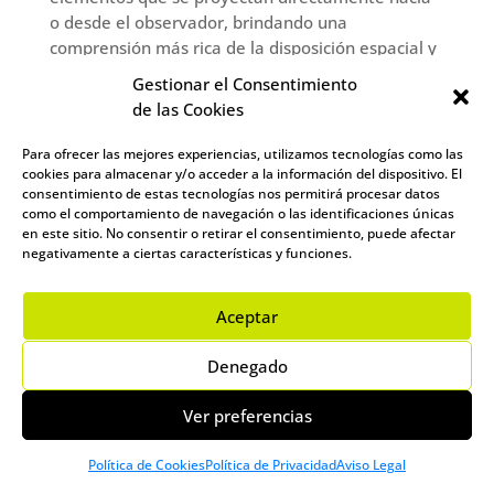
o desde el observador, brindando una
comprensión más rica de la disposición espacial y
la estructura de los objetos representados:
Gestionar el Consentimiento
de las Cookies
Importancia de punta.
La capacidad para
representar y comprender figuras «de punta» es
Para ofrecer las mejores experiencias, utilizamos tecnologías como las
fundamental para estudiantes y profesionales en
cookies para almacenar y/o acceder a la información del dispositivo. El
consentimiento de estas tecnologías nos permitirá procesar datos
campos como la arquitectura, la ingeniería y el
como el comportamiento de navegación o las identificaciones únicas
diseño. Esta perspectiva permite una apreciación
en este sitio. No consentir o retirar el consentimiento, puede afectar
negativamente a ciertas características y funciones.
detallada de las formas y volúmenes, que son
cruciales para el diseño preciso y la planificación
Aceptar
espacial.
Aplicación en diseño y análisis.
La representación
Denegado
«de punta» se utiliza ampliamente para analizar
estructuras complejas y para el diseño detallado
Ver preferencias
de componentes. Esta técnica permite a los
diseñadores identificar y resolver problemas de
Política de Cookies
Política de Privacidad
Aviso Legal
espacio y forma que no serían aparentes en vistas