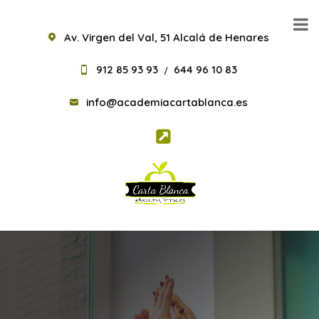
Av. Virgen del Val, 51 Alcalá de Henares
912 85 93 93
644 96 10 83
/
info@academiacartablanca.es