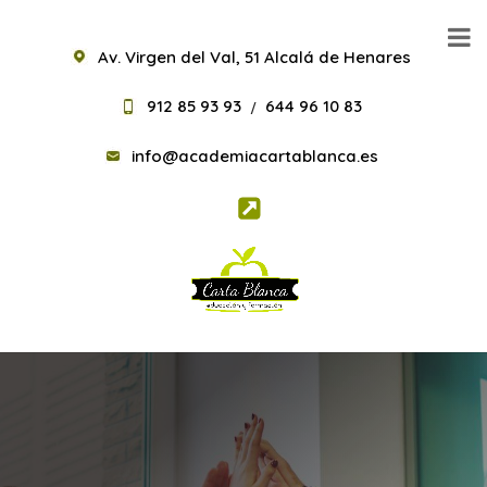
Av. Virgen del Val, 51 Alcalá de Henares
912 85 93 93
644 96 10 83
/
info@academiacartablanca.es