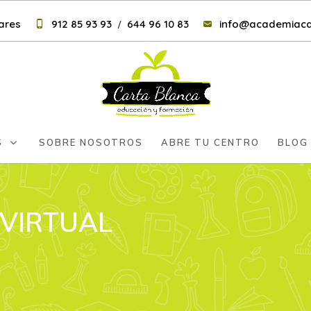
nares
912 85 93 93
644 96 10 83
info@academiaca
/
S
SOBRE NOSOTROS
ABRE TU CENTRO
BLOG
 VIRTUAL