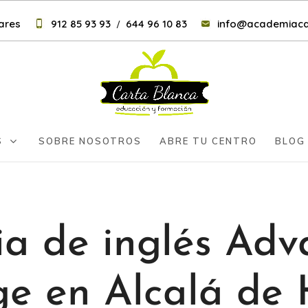
nares
912 85 93 93
644 96 10 83
info@academiaca
/
S
SOBRE NOSOTROS
ABRE TU CENTRO
BLOG
a de inglés Adv
e en Alcalá de