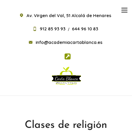
Av. Virgen del Val, 51 Alcalá de Henares
912 85 93 93
644 96 10 83
/
info@academiacartablanca.es
Clases de religión