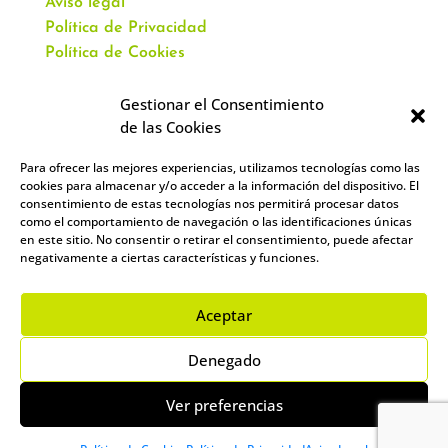
Aviso legal
Política de Privacidad
Política de Cookies
Gestionar el Consentimiento
de las Cookies
Para ofrecer las mejores experiencias, utilizamos tecnologías como las
CONTACTO
cookies para almacenar y/o acceder a la información del dispositivo. El
consentimiento de estas tecnologías nos permitirá procesar datos
como el comportamiento de navegación o las identificaciones únicas
Av. Virgen del Val, 51
en este sitio. No consentir o retirar el consentimiento, puede afectar
Alcalá de Henares,
negativamente a ciertas características y funciones.
28804 España
912 859 393
–
644 961 083
Aceptar
info@academiacartablanca.es
Denegado
Ver preferencias
Copyright ©