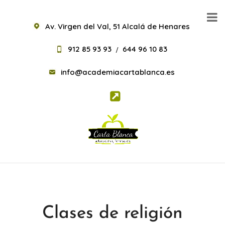
Av. Virgen del Val, 51 Alcalá de Henares
912 85 93 93
644 96 10 83
/
info@academiacartablanca.es
Clases de religión