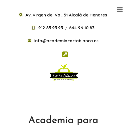
Av. Virgen del Val, 51 Alcalá de Henares
912 85 93 93
644 96 10 83
/
info@academiacartablanca.es
Academia para