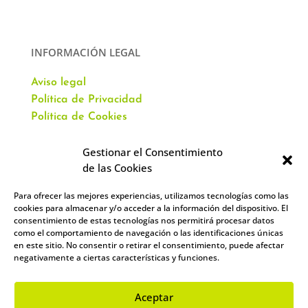
INFORMACIÓN LEGAL
Aviso legal
Política de Privacidad
Política de Cookies
Gestionar el Consentimiento
de las Cookies
Para ofrecer las mejores experiencias, utilizamos tecnologías como las
CONTACTO
cookies para almacenar y/o acceder a la información del dispositivo. El
consentimiento de estas tecnologías nos permitirá procesar datos
como el comportamiento de navegación o las identificaciones únicas
Av. Virgen del Val, 51
en este sitio. No consentir o retirar el consentimiento, puede afectar
Alcalá de Henares,
negativamente a ciertas características y funciones.
28804 España
912 859 393
–
644 961 083
Aceptar
info@academiacartablanca.es