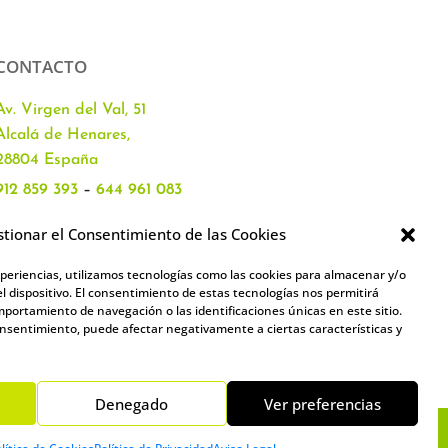
CONTACTO
Av. Virgen del Val, 51
Alcalá de Henares,
28804 España
912 859 393
–
644 961 083
info@academiacartablanca.es
tionar el Consentimiento de las Cookies
xperiencias, utilizamos tecnologías como las cookies para almacenar y/o
l dispositivo. El consentimiento de estas tecnologías nos permitirá
portamiento de navegación o las identificaciones únicas en este sitio.
consentimiento, puede afectar negativamente a ciertas características y
Denegado
Ver preferencias