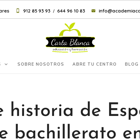
nares
912 85 93 93
644 96 10 83
info@academiaca
/
S
SOBRE NOSOTROS
ABRE TU CENTRO
BLOG
e historia de Es
 bachillerato e