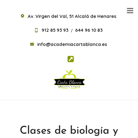
Av. Virgen del Val, 51 Alcalá de Henares
912 85 93 93
644 96 10 83
/
info@academiacartablanca.es
Clases de biología y