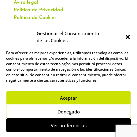
Aviso legal
Política de Privacidad
Política de Cookies
Gestionar el Consentimiento
de las Cookies
Para ofrecer las mejores experiencias, utilizamos tecnologías como las
CONTACTO
cookies para almacenar y/o acceder a la información del dispositivo. El
consentimiento de estas tecnologías nos permitirá procesar datos
como el comportamiento de navegación o las identificaciones únicas
Av. Virgen del Val, 51
en este sitio. No consentir o retirar el consentimiento, puede afectar
Alcalá de Henares,
negativamente a ciertas características y funciones.
28804 España
912 859 393
–
644 961 083
Aceptar
info@academiacartablanca.es
Denegado
Ver preferencias
Copyright ©