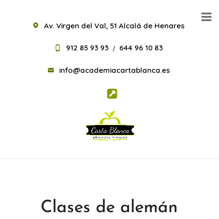
Av. Virgen del Val, 51 Alcalá de Henares
912 85 93 93
644 96 10 83
/
info@academiacartablanca.es
Clases de alemán