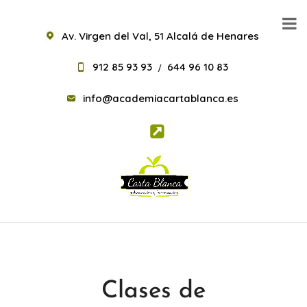
Av. Virgen del Val, 51 Alcalá de Henares
912 85 93 93
644 96 10 83
/
info@academiacartablanca.es
Clases de