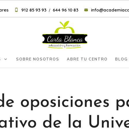
nares
912 85 93 93
644 96 10 83
info@academiaca
/
S
SOBRE NOSOTROS
ABRE TU CENTRO
BLOG
e oposiciones pa
ativo de la Univ