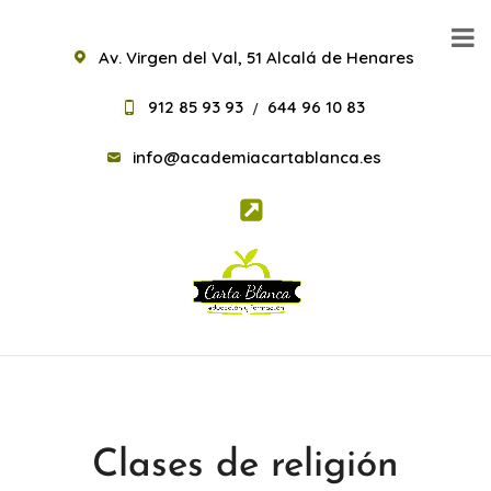
Av. Virgen del Val, 51 Alcalá de Henares
912 85 93 93
644 96 10 83
/
info@academiacartablanca.es
Clases de religión