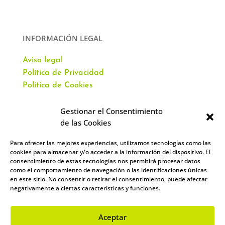
INFORMACIÓN LEGAL
Aviso legal
Política de Privacidad
Política de Cookies
Gestionar el Consentimiento
de las Cookies
Para ofrecer las mejores experiencias, utilizamos tecnologías como las
CONTACTO
cookies para almacenar y/o acceder a la información del dispositivo. El
consentimiento de estas tecnologías nos permitirá procesar datos
como el comportamiento de navegación o las identificaciones únicas
Av. Virgen del Val, 51
en este sitio. No consentir o retirar el consentimiento, puede afectar
Alcalá de Henares,
negativamente a ciertas características y funciones.
28804 España
912 859 393
–
644 961 083
Aceptar
info@academiacartablanca.es