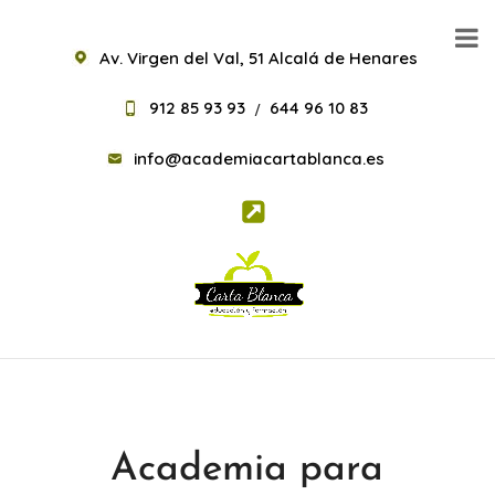
Av. Virgen del Val, 51 Alcalá de Henares
912 85 93 93
644 96 10 83
/
info@academiacartablanca.es
Academia para