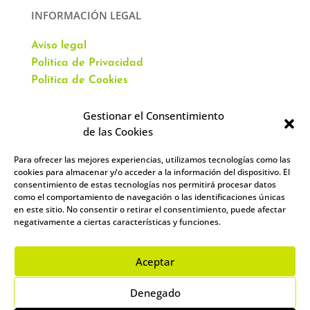
INFORMACIÓN LEGAL
Aviso legal
Política de Privacidad
Política de Cookies
Gestionar el Consentimiento
de las Cookies
Para ofrecer las mejores experiencias, utilizamos tecnologías como las
CONTACTO
cookies para almacenar y/o acceder a la información del dispositivo. El
consentimiento de estas tecnologías nos permitirá procesar datos
como el comportamiento de navegación o las identificaciones únicas
Av. Virgen del Val, 51
en este sitio. No consentir o retirar el consentimiento, puede afectar
Alcalá de Henares,
negativamente a ciertas características y funciones.
28804 España
912 859 393
–
644 961 083
Aceptar
info@academiacartablanca.es
Denegado