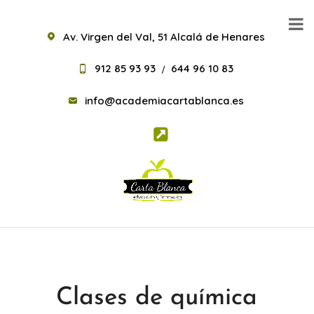
Av. Virgen del Val, 51 Alcalá de Henares
912 85 93 93
644 96 10 83
/
info@academiacartablanca.es
Clases de química