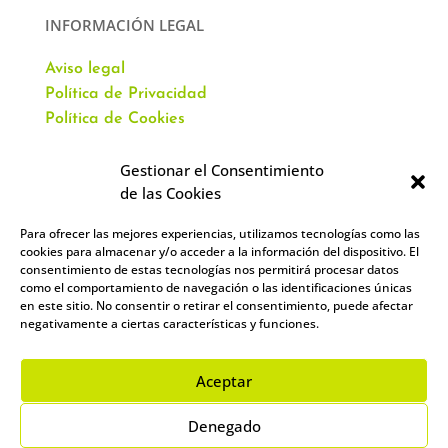
INFORMACIÓN LEGAL
Aviso legal
Política de Privacidad
Política de Cookies
Gestionar el Consentimiento
de las Cookies
Para ofrecer las mejores experiencias, utilizamos tecnologías como las
CONTACTO
cookies para almacenar y/o acceder a la información del dispositivo. El
consentimiento de estas tecnologías nos permitirá procesar datos
como el comportamiento de navegación o las identificaciones únicas
Av. Virgen del Val, 51
en este sitio. No consentir o retirar el consentimiento, puede afectar
Alcalá de Henares,
negativamente a ciertas características y funciones.
28804 España
912 859 393
–
644 961 083
Aceptar
info@academiacartablanca.es
Denegado