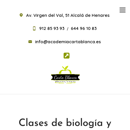
Av. Virgen del Val, 51 Alcalá de Henares
912 85 93 93
644 96 10 83
/
info@academiacartablanca.es
Clases de biología y