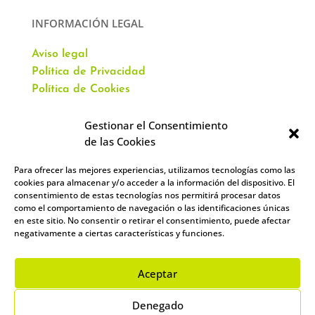
INFORMACIÓN LEGAL
Aviso legal
Política de Privacidad
Política de Cookies
Gestionar el Consentimiento
de las Cookies
Para ofrecer las mejores experiencias, utilizamos tecnologías como las
CONTACTO
cookies para almacenar y/o acceder a la información del dispositivo. El
consentimiento de estas tecnologías nos permitirá procesar datos
como el comportamiento de navegación o las identificaciones únicas
Av. Virgen del Val, 51
en este sitio. No consentir o retirar el consentimiento, puede afectar
Alcalá de Henares,
negativamente a ciertas características y funciones.
28804 España
912 859 393
–
644 961 083
Aceptar
info@academiacartablanca.es
Denegado