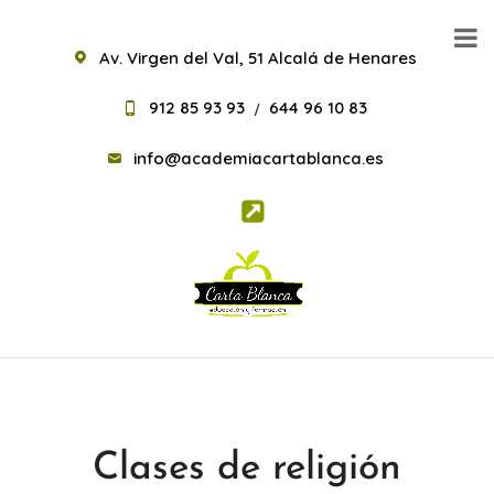
Av. Virgen del Val, 51 Alcalá de Henares
912 85 93 93
644 96 10 83
/
info@academiacartablanca.es
Clases de religión