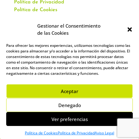
Política de Privacidad
Política de Cookies
Gestionar el Consentimiento
de las Cookies
Para ofrecer las mejores experiencias, utilizamos tecnologías como las
CONTACTO
cookies para almacenar y/o acceder a la información del dispositivo. El
consentimiento de estas tecnologías nos permitirá procesar datos
como el comportamiento de navegación o las identificaciones únicas
Av. Virgen del Val, 51
en este sitio. No consentir o retirar el consentimiento, puede afectar
Alcalá de Henares,
negativamente a ciertas características y funciones.
28804 España
912 859 393
–
644 961 083
Aceptar
info@academiacartablanca.es
Denegado
Ver preferencias
Copyright ©
Política de Cookies
Política de Privacidad
Aviso Legal