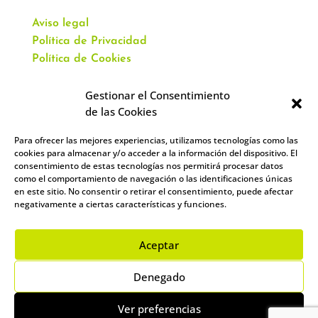
Aviso legal
Política de Privacidad
Política de Cookies
Gestionar el Consentimiento
de las Cookies
Para ofrecer las mejores experiencias, utilizamos tecnologías como las
CONTACTO
cookies para almacenar y/o acceder a la información del dispositivo. El
consentimiento de estas tecnologías nos permitirá procesar datos
como el comportamiento de navegación o las identificaciones únicas
Av. Virgen del Val, 51
en este sitio. No consentir o retirar el consentimiento, puede afectar
Alcalá de Henares,
negativamente a ciertas características y funciones.
28804 España
912 859 393
–
644 961 083
Aceptar
info@academiacartablanca.es
Denegado
Ver preferencias