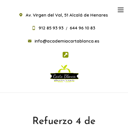
Av. Virgen del Val, 51 Alcalá de Henares
912 85 93 93
644 96 10 83
/
info@academiacartablanca.es
Refuerzo 4 de