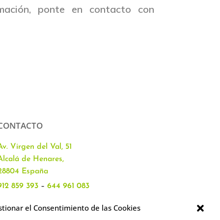
mación, ponte en contacto con
CONTACTO
Av. Virgen del Val, 51
Alcalá de Henares,
28804 España
912 859 393
–
644 961 083
info@academiacartablanca.es
tionar el Consentimiento de las Cookies