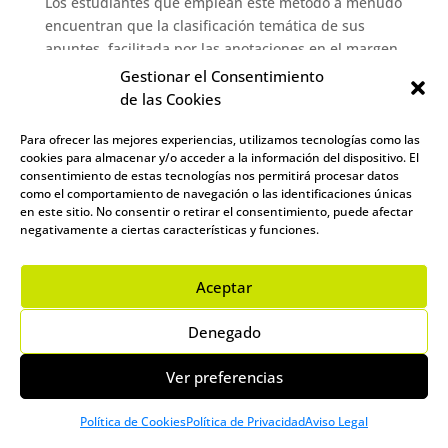
Los estudiantes que emplean este método a menudo
encuentran que la clasificación temática de sus
apuntes, facilitada por las anotaciones en el margen
superior, mejora significativamente la eficiencia de
Gestionar el Consentimiento
sus sesiones de estudio y revisión. El margen
de las Cookies
horizontal superior juega un rol esencial en la
optimización del método Cornell para estudiar. Al
Para ofrecer las mejores experiencias, utilizamos tecnologías como las
cookies para almacenar y/o acceder a la información del dispositivo. El
proporcionar un espacio dedicado para la
consentimiento de estas tecnologías nos permitirá procesar datos
identificación y clasificación preliminar del material,
como el comportamiento de navegación o las identificaciones únicas
este componente mejora la organización,
en este sitio. No consentir o retirar el consentimiento, puede afectar
negativamente a ciertas características y funciones.
accesibilidad y, en última instancia, la eficacia de los
apuntes. Adoptar este enfoque sistemático en la
toma de apuntes puede significar una diferencia
Aceptar
sustancial en el éxito académico y profesional.
Margen horizontal inferior
Denegado
El margen horizontal inferior es un componente
Ver preferencias
clave en la estructura del método Cornell como usar
de manera efectiva para la toma de apuntes. Esta
Política de Cookies
Política de Privacidad
Aviso Legal
área, destinada al resumen y síntesis del material