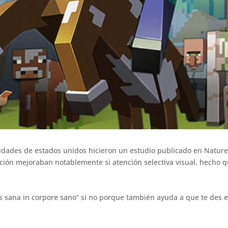
iversidades de estados unidos hicieron un estudio publicado en Natu
ón mejoraban notablemente si atención selectiva visual, hecho que
s sana in corpore sano” si no porque también ayuda a que te des 