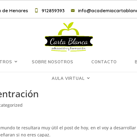
lá de Henares
912859393
info@academiacartablanc
NTROS
SOBRE NOSOTROS
CONTACTO
AULA VIRTUAL
entración
ategorized
mundo te resultara muy útil el post de hoy, en el voy a desarrolla
señaran si no eres capaz.