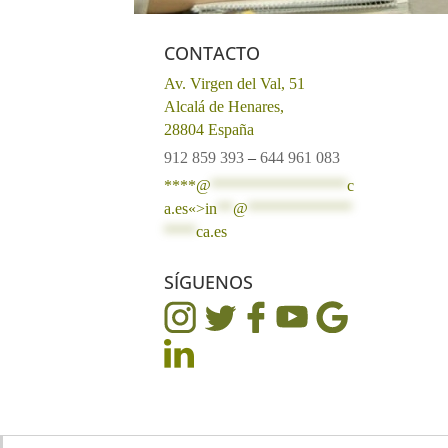
CONTACTO
Av. Virgen del Val, 51
Alcalá de Henares,
28804 España
912 859 393
–
644 961 083
****@
*****************
c
a.es«>
in
**
@
*************
****
ca.es
SÍGUENOS