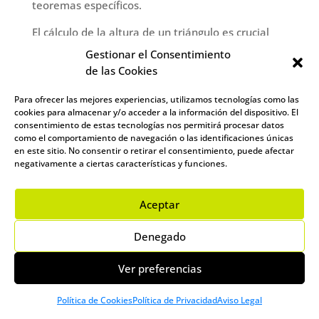
teoremas específicos.
El cálculo de la altura de un triángulo es crucial
porque permite determinar no solo el área de la
Gestionar el Consentimiento
figura, sino también explorar relaciones
de las Cookies
geométricas complejas dentro de la misma. Para
llevar a cabo este cálculo de manera efectiva, es
Para ofrecer las mejores experiencias, utilizamos tecnologías como las
cookies para almacenar y/o acceder a la información del dispositivo. El
imprescindible primero identificar el tipo de
consentimiento de estas tecnologías nos permitirá procesar datos
triángulo con el que se está trabajando, ya que
como el comportamiento de navegación o las identificaciones únicas
cada tipo (equilátero, isósceles, escaleno,
en este sitio. No consentir o retirar el consentimiento, puede afectar
rectángulo, acutángulo u obtusángulo) tiene
negativamente a ciertas características y funciones.
propiedades únicas que influirán en la estrategia
de cálculo.
Aceptar
Una vez identificado el tipo de triángulo, el
Denegado
siguiente paso en el cálculo de la altura de un
triángulo implica la selección de la fórmula o
Ver preferencias
método adecuado para su determinación. Por
ejemplo, en triángulos equiláteros, la altura
Política de Cookies
Política de Privacidad
Aviso Legal
puede ser calculada usando la longitud de un lado