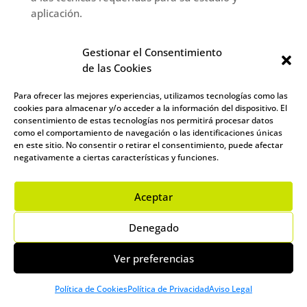
aplicación.
La clasificación de los triángulos, y la pregunta de
Gestionar el Consentimiento
«cuántos tipos de triángulos hay», también lleva a
de las Cookies
consideraciones sobre cómo estos se pueden
utilizar en diferentes campos, como la
Para ofrecer las mejores experiencias, utilizamos tecnologías como las
arquitectura, la ingeniería y el diseño. El triángulo
cookies para almacenar y/o acceder a la información del dispositivo. El
obtusángulo, por ejemplo, puede ofrecer
consentimiento de estas tecnologías nos permitirá procesar datos
soluciones únicas en la construcción de
como el comportamiento de navegación o las identificaciones únicas
en este sitio. No consentir o retirar el consentimiento, puede afectar
estructuras o en la creación de formas artísticas,
negativamente a ciertas características y funciones.
demostrando la relevancia práctica de entender
las diversas clasificaciones de triángulos.
Aceptar
Además, el proceso de explorar «cuántos tipos de
triángulos hay» y sus clasificaciones subyacentes
Denegado
fomenta una apreciación más profunda de la
belleza y la complejidad de la geometría. A través
Ver preferencias
del estudio de triángulos como el obtusángulo, los
estudiantes y entusiastas pueden descubrir las
Política de Cookies
Política de Privacidad
Aviso Legal
conexiones entre la teoría matemática y su