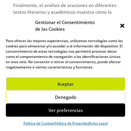
Finalmente, el análisis de oraciones en diferentes
textos literarios y académicos muestra cómo la
manipulación efectiva puede influir en el estilo, el
Gestionar el Consentimiento
tono y la claridad del discurso. Los escritores a
de las Cookies
menudo juegan con la estructura del sintagma
nominal para enfatizar ciertos aspectos de sus
Para ofrecer las mejores experiencias, utilizamos tecnologías como las
sujetos, demostrando la potencia del lenguaje
cookies para almacenar y/o acceder a la información del dispositivo. El
consentimiento de estas tecnologías nos permitirá procesar datos
para modelar la percepción del lector.
como el comportamiento de navegación o las identificaciones únicas
en este sitio. No consentir o retirar el consentimiento, puede afectar
El sujeto es una pieza angular de la oración, y
negativamente a ciertas características y funciones.
entender qué es un sintagma nominal es
indispensable para cualquier estudio del lenguaje.
Esta comprensión no solo facilita la comunicación
Aceptar
efectiva sino que también enriquece nuestra
Denegado
capacidad para analizar y apreciar la complejidad
del discurso humano.
Ver preferencias
Aposición
Política de Cookies
Política de Privacidad
Aviso Legal
La aposición es una figura retórica y un recurso
gramatical que consiste en la colocación de un