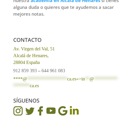
nuestra
academia en Alcalá de Henares
si tienes
alguna duda o quieres que te ayudemos a sacar
mejores notas.
CONTACTO
Av. Virgen del Val, 51
Alcalá de Henares,
28804 España
912 859 393
–
644 961 083
****@
*****************
ca.es«>
in
**
@
**********
*******
ca.es
SÍGUENOS