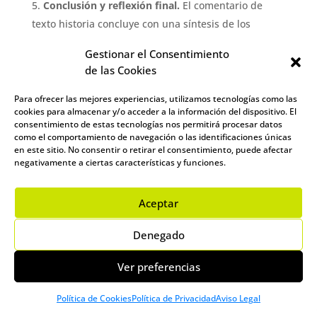
Conclusión y reflexión final.
El comentario de
texto historia concluye con una síntesis de los
hallazgos del análisis. Los estudiantes deben
Gestionar el Consentimiento
resumir los puntos principales, reafirmar la
de las Cookies
importancia del documento dentro de su contexto
histórico y reflexionar sobre las lecciones
Para ofrecer las mejores experiencias, utilizamos tecnologías como las
cookies para almacenar y/o acceder a la información del dispositivo. El
aprendidas a través de este ejercicio. Esta
consentimiento de estas tecnologías nos permitirá procesar datos
conclusión es una oportunidad para demostrar una
como el comportamiento de navegación o las identificaciones únicas
en este sitio. No consentir o retirar el consentimiento, puede afectar
comprensión profunda del texto y su contribución al
negativamente a ciertas características y funciones.
estudio de la historia.
Consejos adicionales.
Aceptar
– Practicar con diversidad de textos. Familiarizarse
con diferentes tipos de documentos históricos
Denegado
mejora la adaptabilidad y la profundidad del
análisis.
Ver preferencias
– Consultar fuentes adicionales. Utilizar obras de
Política de Cookies
Política de Privacidad
Aviso Legal
referencia y fuentes secundarias para enriquecer la