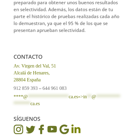
preparado para obtener unos buenos resultados
en selectividad. Además, los datos están de tu
parte el histórico de pruebas realizadas cada año
lo demuestran, ya que el 95 % de los que se
presentan aprueban selectividad.
CONTACTO
Av. Virgen del Val, 51
Alcalá de Henares,
28804 España
912 859 393
–
644 961 083
****@
*****************
ca.es«>
in
**
@
**********
*******
ca.es
SÍGUENOS