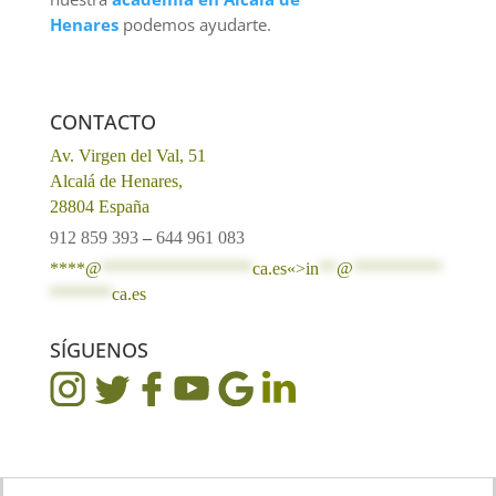
Henares
podemos ayudarte.
CONTACTO
Av. Virgen del Val, 51
Alcalá de Henares,
28804 España
912 859 393
–
644 961 083
****@
*****************
ca.es«>
in
**
@
**********
*******
ca.es
SÍGUENOS