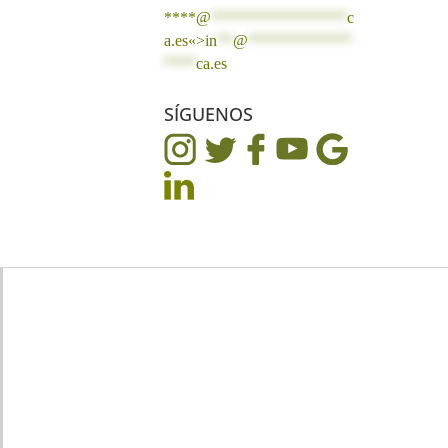
****@
*****************
c
a.es«>
in
**
@
*************
****
ca.es
SÍGUENOS