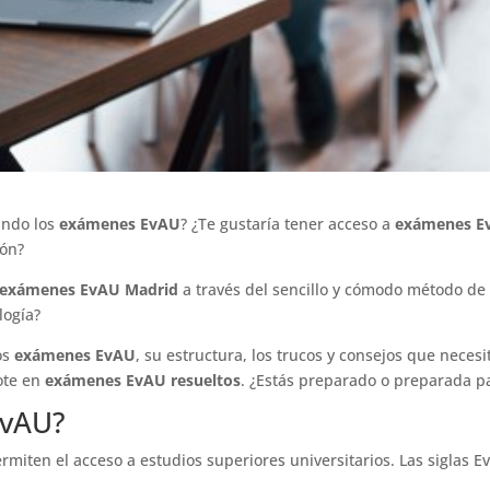
ando los
exámenes EvAU
? ¿Te gustaría tener acceso a
exámenes Ev
ión?
exámenes EvAU Madrid
a través del sencillo y cómodo método de
logía?
os
exámenes EvAU
, su estructura, los trucos y consejos que neces
ote en
exámenes EvAU resueltos
. ¿Estás preparado o preparada 
EvAU?
miten el acceso a estudios superiores universitarios. Las siglas E