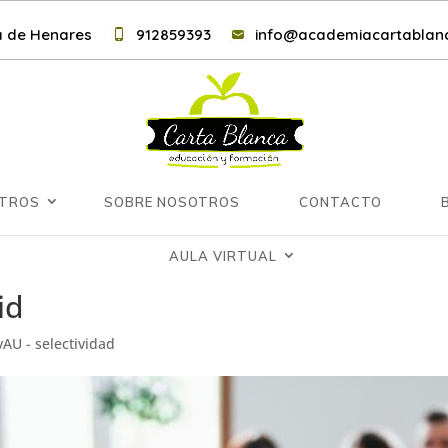
lá de Henares
912859393
info@academiacartablanc
NTROS
SOBRE NOSOTROS
CONTACTO
AULA VIRTUAL
id
vAU - selectividad