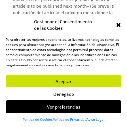
article is to be published next month» (Se prevé la
publicación del artículo el próximo mes), donde la
pasiva con el infinitivo «to be» indica una acción
Gestionar el Consentimiento
futura planificada.
de las Cookies
La pasiva de participio perfecto se emplea para
Para ofrecer las mejores experiencias, utilizamos tecnologías como las
referirse a acciones completadas en un tiempo no
cookies para almacenar y/o acceder a la información del dispositivo. El
especificado, como en «The windows have been
consentimiento de estas tecnologías nos permitirá procesar datos
como el comportamiento de navegación o las identificaciones únicas
cleaned» (Las ventanas han sido limpiadas). Este
en este sitio. No consentir o retirar el consentimiento, puede afectar
tipo de pasiva en inglés enfatiza el resultado de la
negativamente a ciertas características y funciones.
acción más que el momento en que se realizó.
Por último, la pasiva de gerundio se utiliza en
Aceptar
contextos donde la acción pasiva forma parte de
una estructura nominal o es el objeto de una
Denegado
preposición, como en «The idea of being watched
made him uncomfortable» (La idea de ser
Ver preferencias
observado le incomodaba).
Política de Cookies
Política de Privacidad
Aviso Legal
Los distintos tipos de pasiva en inglés ofrecen a