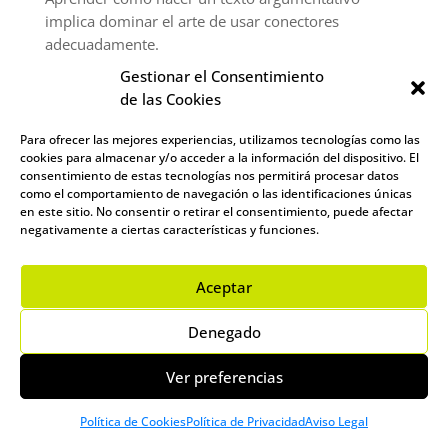
implica dominar el arte de usar conectores
adecuadamente.
Gestionar el Consentimiento
Cuando pensamos en cómo hacer un texto
de las Cookies
argumentativo, a menudo nos enfocamos en la
tesis, los argumentos y las evidencias, pero los
Para ofrecer las mejores experiencias, utilizamos tecnologías como las
conectores son igual de cruciales. Son como el
cookies para almacenar y/o acceder a la información del dispositivo. El
pegamento que une todas las piezas de tu
consentimiento de estas tecnologías nos permitirá procesar datos
como el comportamiento de navegación o las identificaciones únicas
argumento. En cómo hacer un texto argumentativo,
en este sitio. No consentir o retirar el consentimiento, puede afectar
los conectores te ayudan a guiar al lector a través
negativamente a ciertas características y funciones.
de tu razonamiento, asegurando que cada paso en
tu argumentación sea claro y lógico.
Aceptar
Un aspecto importante de cómo hacer un texto
argumentativo es la transición entre ideas. Los
Denegado
conectores, como ‘además’, ‘sin embargo’, ‘por lo
tanto’, juegan un papel vital aquí. Te permiten
Ver preferencias
moverte suavemente de un punto a otro,
manteniendo el flujo de tu texto y evitando saltos
Política de Cookies
Política de Privacidad
Aviso Legal
bruscos que puedan confundir a tus lectores.