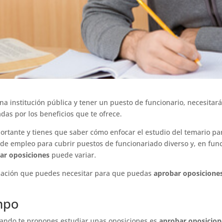
na institución pública y tener un puesto de funcionario, necesitar
as por los beneficios que te ofrece.
rtante y tienes que saber cómo enfocar el estudio del temario par
 de empleo para cubrir puestos de funcionariado diverso y, en funci
ar oposiciones
puede variar.
rmación que puedes necesitar para que puedas
aprobar oposicione
mpo
uando te propones estudiar unas oposiciones es
aprobar oposicio