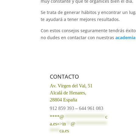
muy constante y que te organices bien el día.
Se trata de generar hábitos y encontrar un lu
te ayudará a tener mejores resultados.
Con estos consejos seguramente tendrás éxito 
no dudes en contactar con nuestras
academia 
CONTACTO
Av. Virgen del Val, 51
Alcalá de Henares,
28804 España
912 859 393
–
644 961 083
****@
*****************
c
a.es«>
in
**
@
*************
****
ca.es