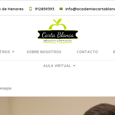
lá de Henares
912859393
info@academiacartablanc
NTROS
SOBRE NOSOTROS
CONTACTO
AULA VIRTUAL
onsejos