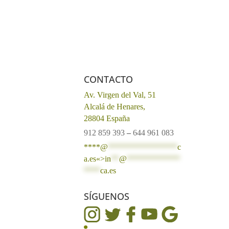
CONTACTO
Av. Virgen del Val, 51
Alcalá de Henares,
28804 España
912 859 393
–
644 961 083
****@
*****************
c
a.es«>
in
**
@
*************
****
ca.es
SÍGUENOS