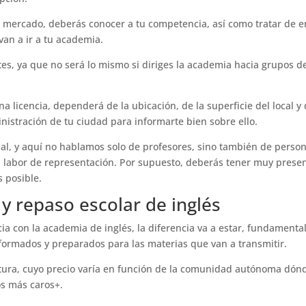
 mercado, deberás conocer a tu competencia, así como tratar de e
an a ir a tu academia.
tes, ya que no será lo mismo si diriges la academia hacia grupos d
a licencia, dependerá de la ubicación, de la superficie del local y
nistración de tu ciudad para informarte bien sobre ello.
al, y aquí no hablamos solo de profesores, sino también de perso
a labor de representación. Por supuesto, deberás tener muy prese
 posible.
y repaso escolar de inglés
ia con la academia de inglés, la diferencia va a estar, fundamenta
 formados y preparados para las materias que van a transmitir.
tura, cuyo precio varía en función de la comunidad autónoma dónd
os más caros+.