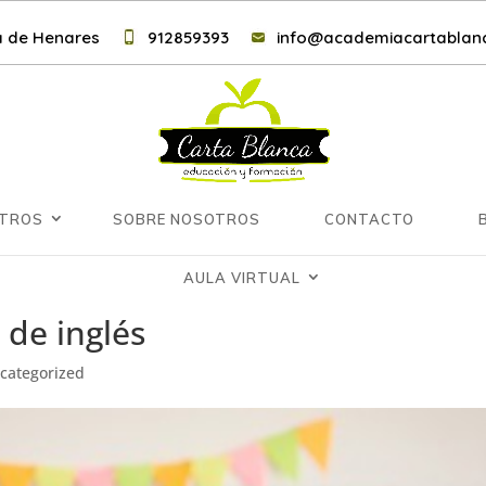
lá de Henares
912859393
info@academiacartablanc
NTROS
SOBRE NOSOTROS
CONTACTO
AULA VIRTUAL
de inglés
categorized