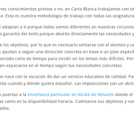
ienes conocimientos previos o no, en Carta Blanca trabajamos con t
o. Esta es nuestra metodología de trabajo con todas las asignatura
e adaptan a ti porque todos somos diferentes en nuestras circunst
a garantía del éxito porque aborda directamente las necesidades y
 los objetivos, por lo que es necesario sentarse con el alumno y s
es ayudan a seguir una dirección concreta en base a un plan específ
eriodo corto de tiempo para incidir en los temas más difíciles. Pe
den espaciarse en el tiempo según tus necesidades concretas.
e nace con la vocación de dar un servicio educativo de calidad. Pa
da cuándo y dónde quiere estudiar. Las imposiciones son un obstá
s puertas a la
enseñanza particular en Alcalá de Henares
donde el 
as como en la disponibilidad horaria. Cuéntanos tus objetivos y n
zados.