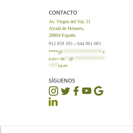
CONTACTO
Av. Virgen del Val, 51
Alcalá de Henares,
28804 España
912 859 393
–
644 961 083
****@
*****************
c
a.es«>
in
**
@
*************
****
ca.es
SÍGUENOS