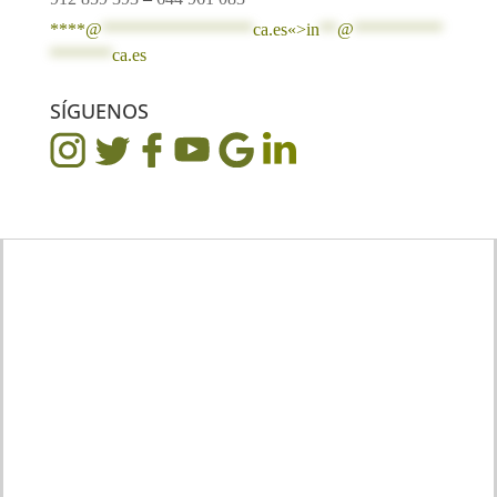
****@
*****************
ca.es«>
in
**
@
**********
*******
ca.es
SÍGUENOS