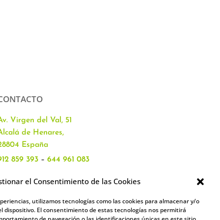
CONTACTO
Av. Virgen del Val, 51
Alcalá de Henares,
28804 España
912 859 393
–
644 961 083
info@academiacartablanca.es
tionar el Consentimiento de las Cookies
xperiencias, utilizamos tecnologías como las cookies para almacenar y/o
l dispositivo. El consentimiento de estas tecnologías nos permitirá
portamiento de navegación o las identificaciones únicas en este sitio.