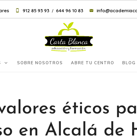
nares
912 85 93 93
644 96 10 83
info@academiaca
/
S
SOBRE NOSOTROS
ABRE TU CENTRO
BLOG
valores éticos p
so en Alcalá de