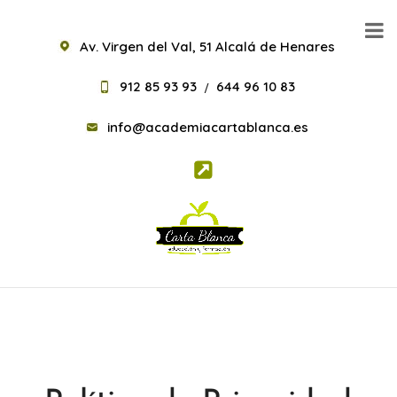
Av. Virgen del Val, 51 Alcalá de Henares
912 85 93 93
644 96 10 83
/
info@academiacartablanca.es