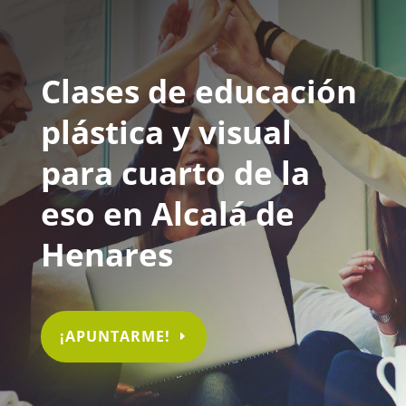
Clases de educación
plástica y visual
para cuarto de la
eso en Alcalá de
Henares
¡APUNTARME!