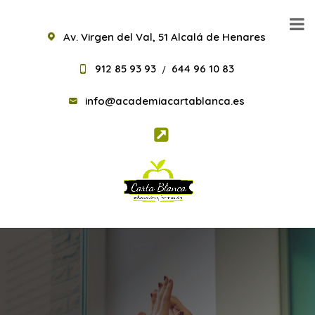
Av. Virgen del Val, 51 Alcalá de Henares
912 85 93 93
644 96 10 83
/
info@academiacartablanca.es