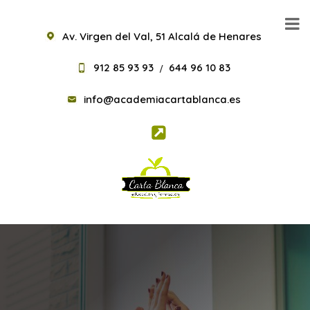
Av. Virgen del Val, 51 Alcalá de Henares
912 85 93 93
644 96 10 83
/
info@academiacartablanca.es