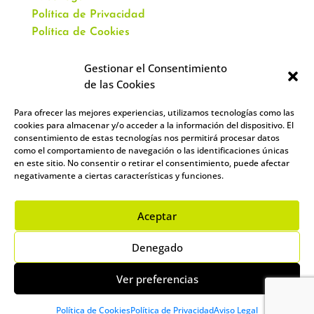
Política de Privacidad
Política de Cookies
Gestionar el Consentimiento
de las Cookies
Para ofrecer las mejores experiencias, utilizamos tecnologías como las
CONTACTO
cookies para almacenar y/o acceder a la información del dispositivo. El
consentimiento de estas tecnologías nos permitirá procesar datos
como el comportamiento de navegación o las identificaciones únicas
Av. Virgen del Val, 51
en este sitio. No consentir o retirar el consentimiento, puede afectar
Alcalá de Henares,
negativamente a ciertas características y funciones.
28804 España
912 859 393
–
644 961 083
Aceptar
info@academiacartablanca.es
Denegado
Ver preferencias
Copyright ©
Política de Cookies
Política de Privacidad
Aviso Legal