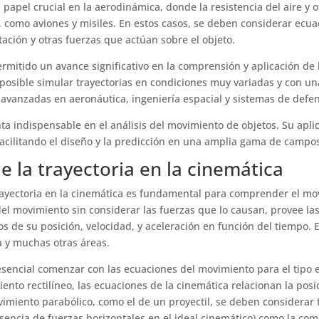
 papel crucial en la aerodinámica, donde la resistencia del aire y
os, como aviones y misiles. En estos casos, se deben considerar e
ntación y otras fuerzas que actúan sobre el objeto.
mitido un avance significativo en la comprensión y aplicación de l
posible simular trayectorias en condiciones muy variadas y con una
 avanzadas en aeronáutica, ingeniería espacial y sistemas de defe
nta indispensable en el análisis del movimiento de objetos. Su ap
cilitando el diseño y la predicción en una amplia gama de campos 
 la trayectoria en la cinemática
trayectoria en la cinemática es fundamental para comprender el mo
 del movimiento sin considerar las fuerzas que lo causan, provee l
nos de su posición, velocidad, y aceleración en función del tiempo.
ca y muchas otras áreas.
s esencial comenzar con las ecuaciones del movimiento para el tipo
ento rectilíneo, las ecuaciones de la cinemática relacionan la posi
ovimiento parabólico, como el de un proyectil, se deben considerar
encia de fuerzas horizontales en el ideal cinemático) como la com