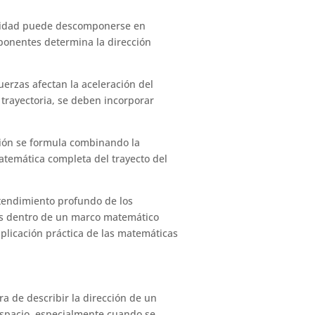
elocidad puede descomponerse en
mponentes determina la dirección
uerzas afectan la aceleración del
 trayectoria, se deben incorporar
ación se formula combinando la
matemática completa del trayecto del
ntendimiento profundo de los
tos dentro de un marco matemático
aplicación práctica de las matemáticas
a de describir la dirección de un
espacio, especialmente cuando se