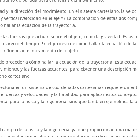
cidad y la dirección del movimiento. En el sistema cartesiano, la v
 y vertical (velocidad en el eje Y). La combinación de estas dos co
 hallar la ecuación de la trayectoria.
 las fuerzas que actúan sobre el objeto, como la gravedad. Estas f
 lo largo del tiempo. En el proceso de cómo hallar la ecuación de la
o influencian el movimiento del objeto.
de proceder a cómo hallar la ecuación de la trayectoria. Esta ecu
 movimiento, y las fuerzas actuantes, para obtener una descripción 
lano cartesiano.
ayectoria en un sistema de coordenadas cartesianas requiere un e
e fuerzas y velocidades, y la habilidad para aplicar estos concep
tal para la física y la ingeniería, sino que también ejemplifica la 
 campo de la física y la ingeniería, ya que proporcionan una maner
erramientas esenciales en la representación de direcciones en el 