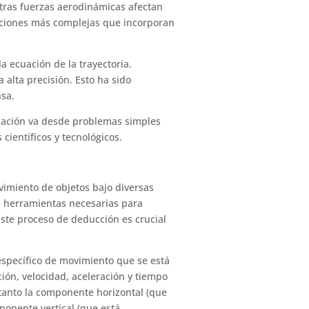
 otras fuerzas aerodinámicas afectan
cuaciones más complejas que incorporan
a ecuación de la trayectoria.
 alta precisión. Esto ha sido
nsa.
licación va desde problemas simples
científicos y tecnológicos.
vimiento de objetos bajo diversas
as herramientas necesarias para
 Este proceso de deducción es crucial
 específico de movimiento que se está
ción, velocidad, aceleración y tiempo
 tanto la componente horizontal (que
ponente vertical (que está