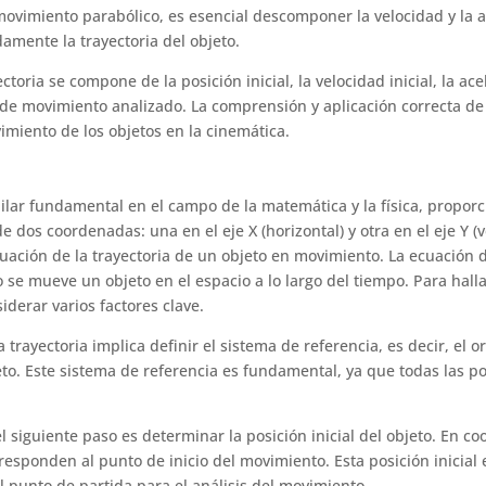
l movimiento parabólico, es esencial descomponer la velocidad y la
damente la trayectoria del objeto.
toria se compone de la posición inicial, la velocidad inicial, la ace
o de movimiento analizado. La comprensión y aplicación correcta d
imiento de los objetos en la cinemática.
ilar fundamental en el campo de la matemática y la física, propo
 dos coordenadas: una en el eje X (horizontal) y otra en el eje Y (v
ción de la trayectoria de un objeto en movimiento. La ecuación de
e mueve un objeto en el espacio a lo largo del tiempo. Para halla
derar varios factores clave.
 trayectoria implica definir el sistema de referencia, es decir, el
o. Este sistema de referencia es fundamental, ya que todas las p
l siguiente paso es determinar la posición inicial del objeto. En c
responden al punto de inicio del movimiento. Esta posición inicial 
el punto de partida para el análisis del movimiento.