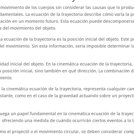
l movimiento de los cuerpos sin considerar las causas que lo produc
mentales. La ecuación de la trayectoria describe cómo varía la po
bicación en un momento futuro. Esta ecuación puede descomponers
a del movimiento del objeto.
ecuación de la trayectoria es la posición inicial del objeto. Este p
 del movimiento. Sin esta información, sería imposible determinar l
d inicial del objeto. En la cinemática ecuación de la trayectoria, 
u posición inicial, sino también en qué dirección. La combinación de 
miento.
 la cinemática ecuación de la trayectoria, representa cualquier cam
nstante, como en el caso de la gravedad actuando sobre un proyecti
juega un papel fundamental en la cinemática ecuación de la trayect
freciendo una medida de cuándo ocurrirán ciertos eventos a lo lar
omo el proyectil o el movimiento circular, se deben considerar com