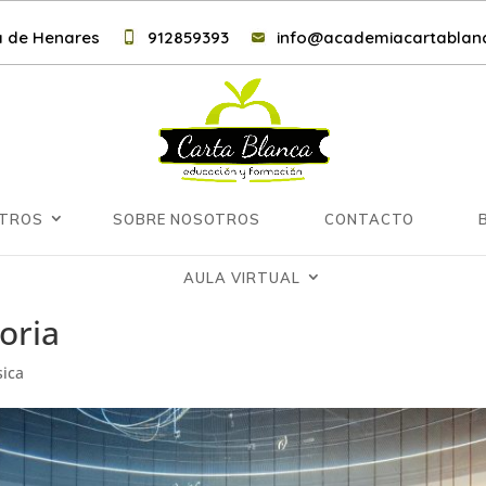
lá de Henares
912859393
info@academiacartablanc
NTROS
SOBRE NOSOTROS
CONTACTO
AULA VIRTUAL
oria
sica