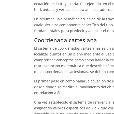
ecuación de la trayectoria. Por ejemplo, en e
horizontales y verticales para analizar adecua
En resumen, la cinemática ecuación de la trayec
cualquier otro componente específico del tip
fundamentales para predecir y analizar el mov
Coordenada cartesiana
El sistema de coordenadas cartesianas es un p
localizar puntos en un plano mediante el uso de
comprender conceptos como cómo hallar la ecua
representación matemática que describe cómo s
de las coordenadas cartesianas, se deben consi
El primer paso en cómo hallar la ecuación de la
desde donde se medirá el movimiento del objet
en relación a él.
Una vez establecido el sistema de referencia, e
asignando valores específicos de X e Y que cor
ecuación de la trayectoria, ya que sirve como 